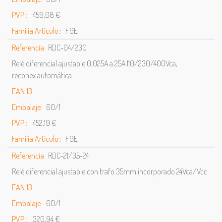
PVP::
459,08 €
Familia Artículo::
F9E
Referencia
RDC-04/230
Relé diferencial ajustable 0,025A a 25A 110/230/400Vca,
reconex.automática
EAN 13:
Embalaje:
60/1
PVP::
452,19 €
Familia Artículo::
F9E
Referencia
RDC-21/35-24
Relé diferencial ajustable con trafo.35mm incorporado 24Vca/Vcc
EAN 13:
Embalaje:
60/1
PVP::
320,94 €