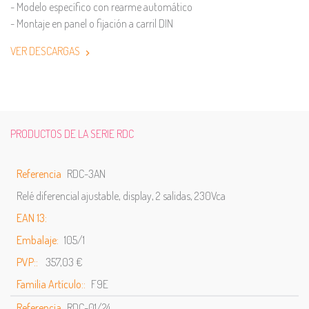
- Modelo específico con rearme automático
- Montaje en panel o fijación a carril DIN
VER DESCARGAS
PRODUCTOS DE LA SERIE RDC
Referencia
RDC-3AN
Relé diferencial ajustable, display, 2 salidas, 230Vca
EAN 13:
Embalaje:
105/1
PVP::
357,03 €
Familia Artículo::
F9E
Referencia
RDC-01/24