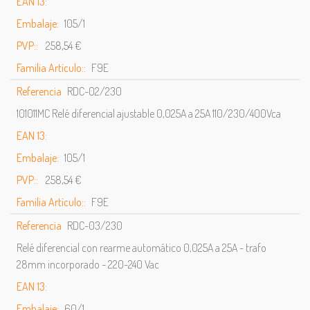
EAN 13:
Embalaje:
105/1
PVP::
258,54 €
Familia Artículo::
F9E
Referencia
RDC-02/230
101011MC Relé diferencial ajustable 0,025A a 25A 110/230/400Vca
EAN 13:
Embalaje:
105/1
PVP::
258,54 €
Familia Artículo::
F9E
Referencia
RDC-03/230
Relé diferencial con rearme automático 0,025A a 25A - trafo
28mm incorporado - 220-240 Vac
EAN 13:
Embalaje:
60/1