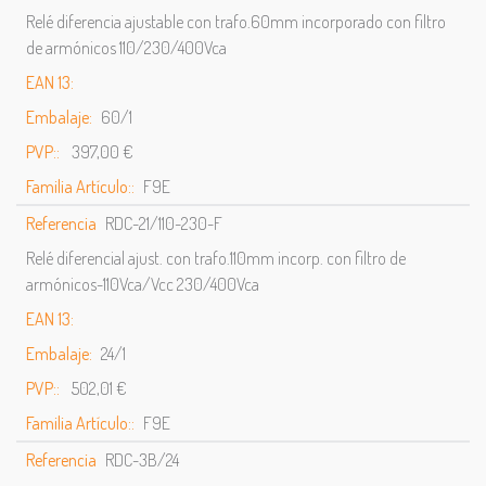
Relé diferencia ajustable con trafo.60mm incorporado con filtro
de armónicos 110/230/400Vca
EAN 13:
Embalaje:
60/1
PVP::
397,00 €
Familia Artículo::
F9E
Referencia
RDC-21/110-230-F
Relé diferencial ajust. con trafo.110mm incorp. con filtro de
armónicos-110Vca/Vcc 230/400Vca
EAN 13:
Embalaje:
24/1
PVP::
502,01 €
Familia Artículo::
F9E
Referencia
RDC-3B/24