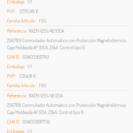
Embalaje:
1/1
PVP::
2270,98 €
Familia Artículo::
F6S
Referencia
NXZM-125S/4B 100A
256789 Conmutador Automático con Protección Magnetotérmica
Caja Moldeada 4P, 100A, 25kA. Control tipo B
EAN 13:
6941339517743
Embalaje:
1/1
PVP::
2354,18 €
Familia Artículo::
F6S
Referencia
NXZM-125S/4B 125A
256788 Conmutador Automático con Protección Magnetotérmica
Caja Moldeada 4P, 125A, 25kA. Control tipo B
EAN 13:
6941339517736
Embalaje:
1/1