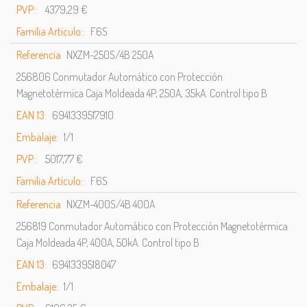
PVP::
4379,29 €
Familia Artículo::
F6S
Referencia
NXZM-250S/4B 250A
256806 Conmutador Automático con Protección
Magnetotérmica Caja Moldeada 4P, 250A, 35kA. Control tipo B
EAN 13:
6941339517910
Embalaje:
1/1
PVP::
5017,77 €
Familia Artículo::
F6S
Referencia
NXZM-400S/4B 400A
256819 Conmutador Automático con Protección Magnetotérmica
Caja Moldeada 4P, 400A, 50kA. Control tipo B
EAN 13:
6941339518047
Embalaje:
1/1