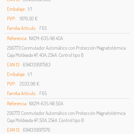
Embalaje:
1/1
PVP::
1976,92 €
Familia Artículo::
F6S
Referencia
NXZM-63S/4B 40A
256773 Conmutador Automático con Protección Magnetotérmica
Caja Moldeada 4P, 40A, 25kA. Control tipo B
EAN 13:
6941339517583
Embalaje:
1/1
PVP::
2033,98 €
Familia Artículo::
F6S
Referencia
NXZM-63S/4B 50A
256772 Conmutador Automático con Protección Magnetotérmica
Caja Moldeada 4P, 50A, 25kA. Control tipo B
EAN 13:
6941339517576