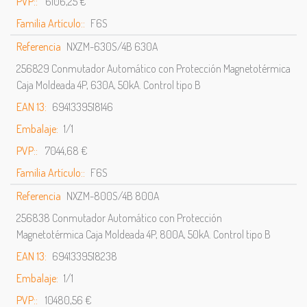
PVP::
6106,25 €
Familia Artículo::
F6S
Referencia
NXZM-630S/4B 630A
256829 Conmutador Automático con Protección Magnetotérmica
Caja Moldeada 4P, 630A, 50kA. Control tipo B
EAN 13:
6941339518146
Embalaje:
1/1
PVP::
7044,68 €
Familia Artículo::
F6S
Referencia
NXZM-800S/4B 800A
256838 Conmutador Automático con Protección
Magnetotérmica Caja Moldeada 4P, 800A, 50kA. Control tipo B
EAN 13:
6941339518238
Embalaje:
1/1
PVP::
10480,56 €