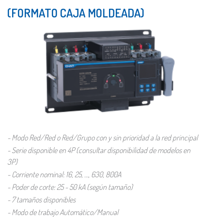
(FORMATO CAJA MOLDEADA)
- Modo Red/Red o Red/Grupo con y sin prioridad a la red principal
- Serie disponible en 4P (consultar disponibilidad de modelos en
3P)
- Corriente nominal: 16, 25, …, 630, 800A
- Poder de corte: 25 - 50 kA (según tamaño)
- 7 tamaños disponibles
- Modo de trabajo Automático/Manual