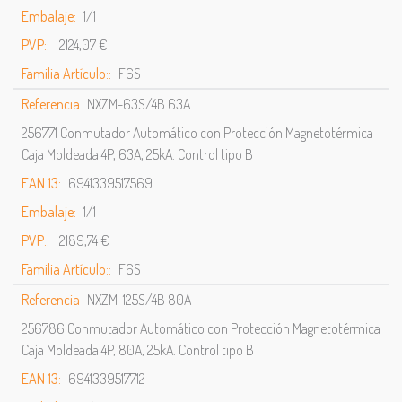
Embalaje:
1/1
PVP::
2124,07 €
Familia Artículo::
F6S
Referencia
NXZM-63S/4B 63A
256771 Conmutador Automático con Protección Magnetotérmica
Caja Moldeada 4P, 63A, 25kA. Control tipo B
EAN 13:
6941339517569
Embalaje:
1/1
PVP::
2189,74 €
Familia Artículo::
F6S
Referencia
NXZM-125S/4B 80A
256786 Conmutador Automático con Protección Magnetotérmica
Caja Moldeada 4P, 80A, 25kA. Control tipo B
EAN 13:
6941339517712