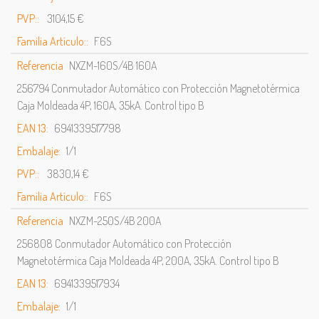
PVP::
3104,15 €
Familia Artículo::
F6S
Referencia
NXZM-160S/4B 160A
256794 Conmutador Automático con Protección Magnetotérmica
Caja Moldeada 4P, 160A, 35kA. Control tipo B
EAN 13:
6941339517798
Embalaje:
1/1
PVP::
3830,14 €
Familia Artículo::
F6S
Referencia
NXZM-250S/4B 200A
256808 Conmutador Automático con Protección
Magnetotérmica Caja Moldeada 4P, 200A, 35kA. Control tipo B
EAN 13:
6941339517934
Embalaje:
1/1