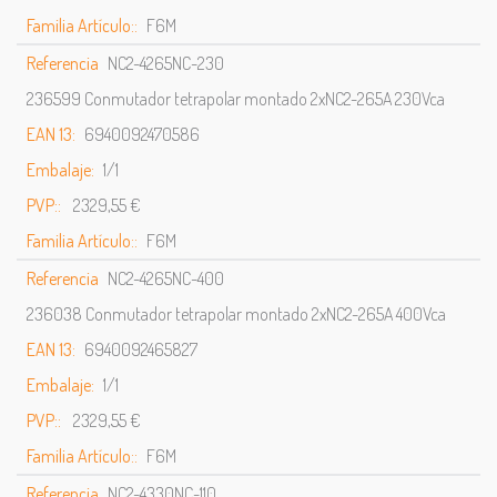
Familia Artículo::
F6M
Referencia
NC2-4265NC-230
236599 Conmutador tetrapolar montado 2xNC2-265A 230Vca
EAN 13:
6940092470586
Embalaje:
1/1
PVP::
2329,55 €
Familia Artículo::
F6M
Referencia
NC2-4265NC-400
236038 Conmutador tetrapolar montado 2xNC2-265A 400Vca
EAN 13:
6940092465827
Embalaje:
1/1
PVP::
2329,55 €
Familia Artículo::
F6M
Referencia
NC2-4330NC-110