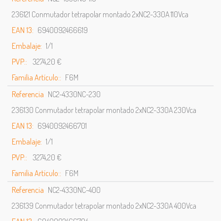
236121 Conmutador tetrapolar montado 2xNC2-330A 110Vca
EAN 13:
6940092466619
Embalaje:
1/1
PVP::
3274,20 €
Familia Artículo::
F6M
Referencia
NC2-4330NC-230
236130 Conmutador tetrapolar montado 2xNC2-330A 230Vca
EAN 13:
6940092466701
Embalaje:
1/1
PVP::
3274,20 €
Familia Artículo::
F6M
Referencia
NC2-4330NC-400
236139 Conmutador tetrapolar montado 2xNC2-330A 400Vca