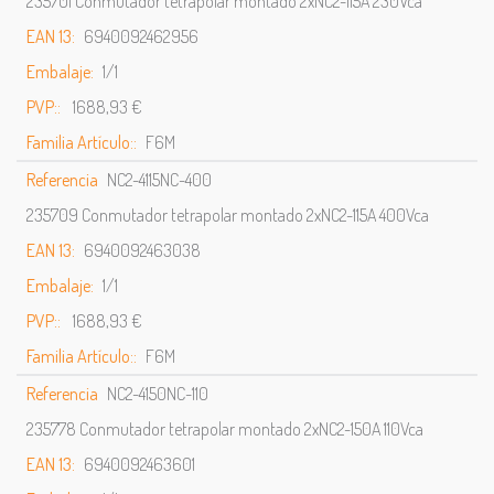
235701 Conmutador tetrapolar montado 2xNC2-115A 230Vca
EAN 13:
6940092462956
Embalaje:
1/1
PVP::
1688,93 €
Familia Artículo::
F6M
Referencia
NC2-4115NC-400
235709 Conmutador tetrapolar montado 2xNC2-115A 400Vca
EAN 13:
6940092463038
Embalaje:
1/1
PVP::
1688,93 €
Familia Artículo::
F6M
Referencia
NC2-4150NC-110
235778 Conmutador tetrapolar montado 2xNC2-150A 110Vca
EAN 13:
6940092463601