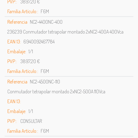
PVP::
3897,20 €
Familia Artículo::
F6M
Referencia
NC2-4400NC-400
236239 Conmutador tetrapolar montado 2xNC2-400A 400Vca
EAN 13:
6940092467784
Embalaje:
1/1
PVP::
3897,20 €
Familia Artículo::
F6M
Referencia
NC2-4500NC-110
Conmutador tetrapolar montado 2xNC2-500A 110Vca
EAN 13:
Embalaje:
1/1
PVP::
CONSULTAR
Familia Artículo::
F6M