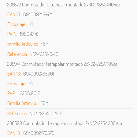
235872 Conmutador tetrapolar montado 2xNC2-185A 400Vca
EAN 13:
6940092464424
Embalaje:
1/1
PVP::
1909,47 €
Familia Artículo::
F6M
Referencia
NC2-4225NC-110
235944 Conmutador tetrapolar montado 2xNC2-225A 110Vca
EAN 13:
6940092465001
Embalaje:
1/1
PVP::
2208,90 €
Familia Artículo::
F6M
Referencia
NC2-4225NC-230
236598 Conmutador tetrapolar montado 2xNC2-225A 230Vca
EAN 13:
6940092470579