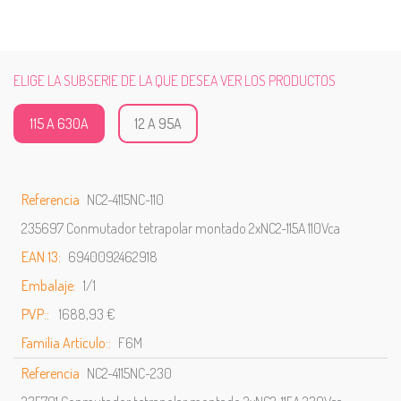
ELIGE LA SUBSERIE DE LA QUE DESEA VER LOS PRODUCTOS
115 A 630A
12 A 95A
Referencia
NC2-4115NC-110
235697 Conmutador tetrapolar montado 2xNC2-115A 110Vca
EAN 13:
6940092462918
Embalaje:
1/1
PVP::
1688,93 €
Familia Artículo::
F6M
Referencia
NC2-4115NC-230