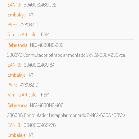
EAN 13:
6940092469092
Embalaje:
1/1
PVP::
4781,62 €
Familia Artículo::
F6M
Referencia
NC2-4630NC-230
236379 Conmutador tetrapolar montado 2xNC2-630A 230Vca
EAN 13:
6940092469184
Embalaje:
1/1
PVP::
4781,62 €
Familia Artículo::
F6M
Referencia
NC2-4630NC-400
236388 Conmutador tetrapolar montado 2xNC2-630A 400Vca
EAN 13:
6940092469276
Embalaje:
1/1