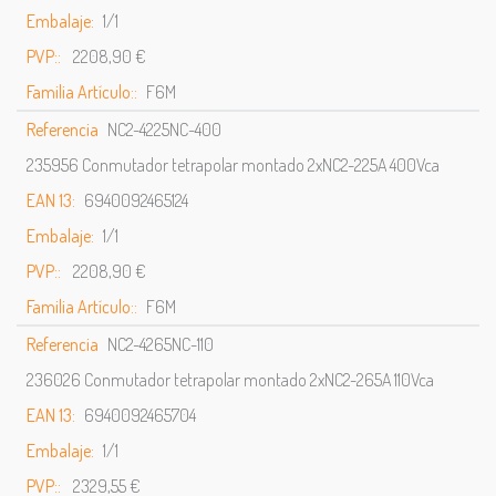
Embalaje:
1/1
PVP::
2208,90 €
Familia Artículo::
F6M
Referencia
NC2-4225NC-400
235956 Conmutador tetrapolar montado 2xNC2-225A 400Vca
EAN 13:
6940092465124
Embalaje:
1/1
PVP::
2208,90 €
Familia Artículo::
F6M
Referencia
NC2-4265NC-110
236026 Conmutador tetrapolar montado 2xNC2-265A 110Vca
EAN 13:
6940092465704
Embalaje:
1/1
PVP::
2329,55 €