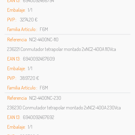
EAN 13:
6940092466794
Embalaje:
1/1
PVP::
3274,20 €
Familia Artículo::
F6M
Referencia
NC2-4400NC-110
236221 Conmutador tetrapolar montado 2xNC2-400A 110Vca
EAN 13:
6940092467609
Embalaje:
1/1
PVP::
3897,20 €
Familia Artículo::
F6M
Referencia
NC2-4400NC-230
236230 Conmutador tetrapolar montado 2xNC2-400A 230Vca
EAN 13:
6940092467692
Embalaje:
1/1