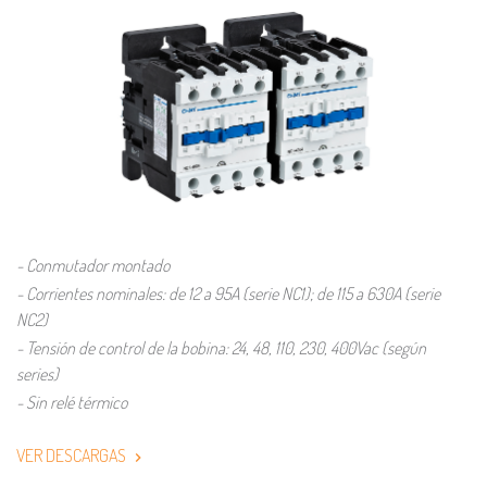
- Conmutador montado
- Corrientes nominales: de 12 a 95A (serie NC1); de 115 a 630A (serie
NC2)
- Tensión de control de la bobina: 24, 48, 110, 230, 400Vac (según
series)
- Sin relé térmico
VER DESCARGAS