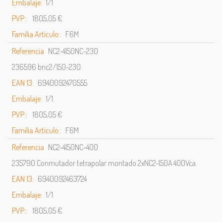
Embalaje:
1/1
PVP::
1805,05 €
Familia Artículo::
F6M
Referencia
NC2-4150NC-230
236596 bnc2/150-230
EAN 13:
6940092470555
Embalaje:
1/1
PVP::
1805,05 €
Familia Artículo::
F6M
Referencia
NC2-4150NC-400
235790 Conmutador tetrapolar montado 2xNC2-150A 400Vca
EAN 13:
6940092463724
Embalaje:
1/1
PVP::
1805,05 €