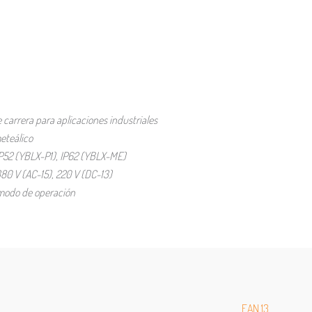
e carrera para aplicaciones industriales
eteálico
IP52 (YBLX-P1), IP62 (YBLX-ME)
80 V (AC-15), 220 V (DC-13)
 modo de operación
EAN 13