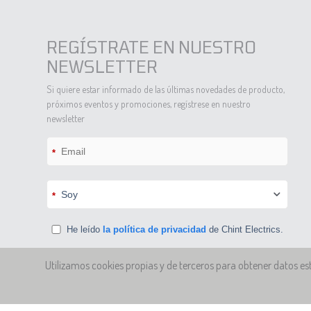
REGÍSTRATE EN NUESTRO
NEWSLETTER
Si quiere estar informado de las últimas novedades de producto,
próximos eventos y promociones, regístrese en nuestro
newsletter
*
*
He leído
la política de privacidad
de Chint Electrics.
Doy mi consentimiento a que Chint Electrics SL
Utilizamos cookies propias y de terceros para obtener datos e
envíe vía email contenidos de marketing con el fin de
informar sobre productos, promociones o eventos
tanto generales como especiales.