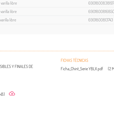
arilla libre
690180083819
arilla libre
690180081685
rilla libre
6901800813743
FICHAS TÉCNICAS
SIBLES Y FINALES DE
Ficha_Chint_Serie YBLX.pdf
(2 
kB)