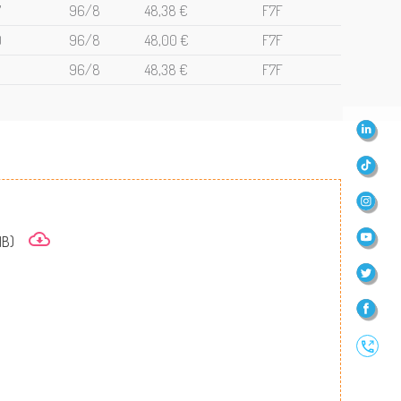
7
96/8
48,38 €
F7F
0
96/8
48,00 €
F7F
96/8
48,38 €
F7F
LinkedIn
TikTok
Instagr
YouTube
MB)
Twitter
Faceboo
Contact