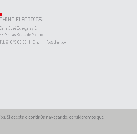
CHINT ELECTRICS:
Calle José Echegaray 5.
28232 Las Rozas de Madrid
Tel: 91 645 03 53
|
Email: info@chint.eu
icios. Si acepta o continúa navegando, consideramos que