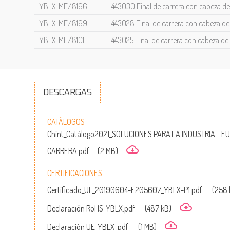
YBLX-ME/8166
443030 Final de carrera con cabeza de v
YBLX-ME/8169
443028 Final de carrera con cabeza de v
YBLX-ME/8101
443025 Final de carrera con cabeza de va
DESCARGAS
CATÁLOGOS
Chint_Catálogo2021_SOLUCIONES PARA LA INDUSTRIA - FU
CARRERA.pdf
(2 MB)
CERTIFICACIONES
Certificado_UL_20190604-E205607_YBLX-P1.pdf
(258 
Declaración RoHS_YBLX.pdf
(487 kB)
Declaración UE_YBLX .pdf
(1 MB)