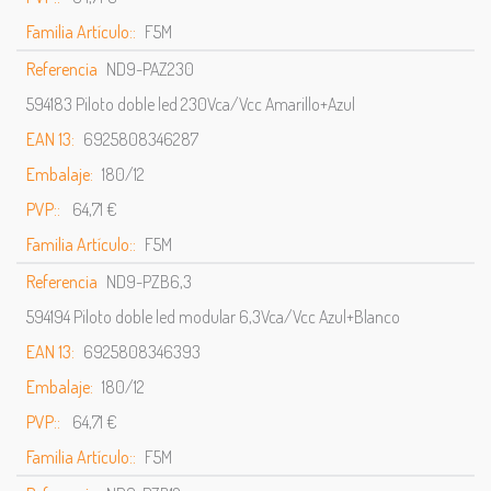
Familia Artículo::
F5M
Referencia
ND9-PAZ230
594183 Piloto doble led 230Vca/Vcc Amarillo+Azul
EAN 13:
6925808346287
Embalaje:
180/12
PVP::
64,71 €
Familia Artículo::
F5M
Referencia
ND9-PZB6,3
594194 Piloto doble led modular 6,3Vca/Vcc Azul+Blanco
EAN 13:
6925808346393
Embalaje:
180/12
PVP::
64,71 €
Familia Artículo::
F5M