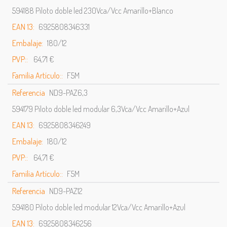
594188 Piloto doble led 230Vca/Vcc Amarillo+Blanco
EAN 13:
6925808346331
Embalaje:
180/12
PVP::
64,71 €
Familia Artículo::
F5M
Referencia
ND9-PAZ6,3
594179 Piloto doble led modular 6,3Vca/Vcc Amarillo+Azul
EAN 13:
6925808346249
Embalaje:
180/12
PVP::
64,71 €
Familia Artículo::
F5M
Referencia
ND9-PAZ12
594180 Piloto doble led modular 12Vca/Vcc Amarillo+Azul
EAN 13:
6925808346256