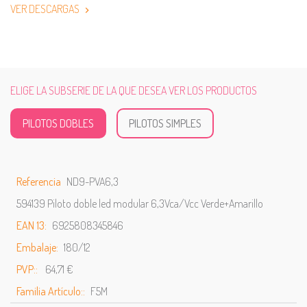
VER DESCARGAS
ELIGE LA SUBSERIE DE LA QUE DESEA VER LOS PRODUCTOS
PILOTOS DOBLES
PILOTOS SIMPLES
Referencia
ND9-PVA6,3
594139 Piloto doble led modular 6,3Vca/Vcc Verde+Amarillo
EAN 13:
6925808345846
Embalaje:
180/12
PVP::
64,71 €
Familia Artículo::
F5M