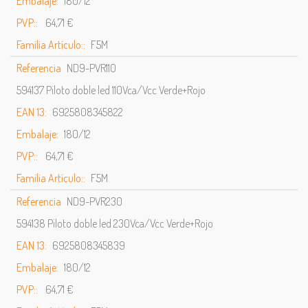
Embalaje:
180/12
PVP::
64,71 €
Familia Artículo::
F5M
Referencia
ND9-PVR110
594137 Piloto doble led 110Vca/Vcc Verde+Rojo
EAN 13:
6925808345822
Embalaje:
180/12
PVP::
64,71 €
Familia Artículo::
F5M
Referencia
ND9-PVR230
594138 Piloto doble led 230Vca/Vcc Verde+Rojo
EAN 13:
6925808345839
Embalaje:
180/12
PVP::
64,71 €