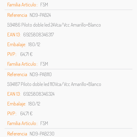
Familia Artículo::
F5M
Referencia
ND9-PAB24
594186 Piloto doble led 24Vca/Vcc Amarillo+Blanco
EAN 13:
6925808346317
Embalaje:
180/12
PVP::
64,71 €
Familia Artículo::
F5M
Referencia
ND9-PAB110
594187 Piloto doble led 110Vca/Vcc Amarillo+Blanco
EAN 13:
6925808346324
Embalaje:
180/12
PVP::
64,71 €
Familia Artículo::
F5M
Referencia
ND9-PAB230