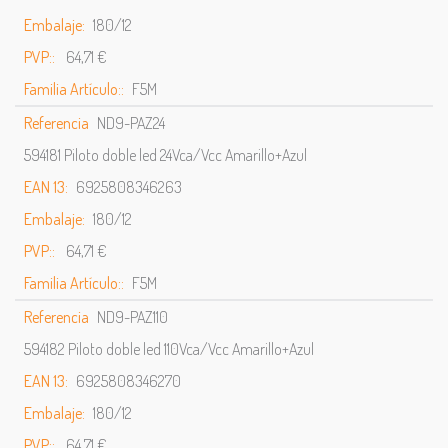
Embalaje:
180/12
PVP::
64,71 €
Familia Artículo::
F5M
Referencia
ND9-PAZ24
594181 Piloto doble led 24Vca/Vcc Amarillo+Azul
EAN 13:
6925808346263
Embalaje:
180/12
PVP::
64,71 €
Familia Artículo::
F5M
Referencia
ND9-PAZ110
594182 Piloto doble led 110Vca/Vcc Amarillo+Azul
EAN 13:
6925808346270
Embalaje:
180/12
PVP::
64,71 €