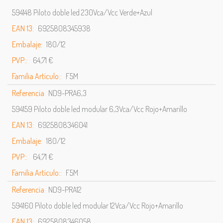
594148 Piloto doble led 230Vca/Vcc Verde+Azul
EAN 13:
6925808345938
Embalaje:
180/12
PVP::
64,71 €
Familia Artículo::
F5M
Referencia
ND9-PRA6,3
594159 Piloto doble led modular 6,3Vca/Vcc Rojo+Amarillo
EAN 13:
6925808346041
Embalaje:
180/12
PVP::
64,71 €
Familia Artículo::
F5M
Referencia
ND9-PRA12
594160 Piloto doble led modular 12Vca/Vcc Rojo+Amarillo
EAN 13:
6925808346058