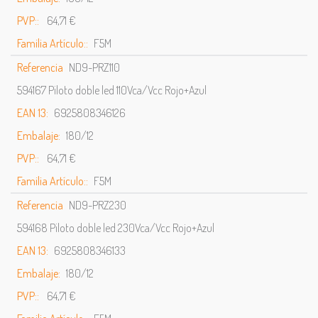
PVP::
64,71 €
Familia Artículo::
F5M
Referencia
ND9-PRZ110
594167 Piloto doble led 110Vca/Vcc Rojo+Azul
EAN 13:
6925808346126
Embalaje:
180/12
PVP::
64,71 €
Familia Artículo::
F5M
Referencia
ND9-PRZ230
594168 Piloto doble led 230Vca/Vcc Rojo+Azul
EAN 13:
6925808346133
Embalaje:
180/12
PVP::
64,71 €