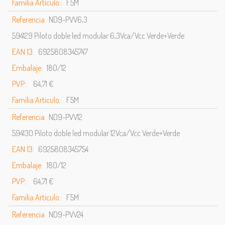
Familia Artículo::
F5M
Referencia
ND9-PVV6,3
594129 Piloto doble led modular 6,3Vca/Vcc Verde+Verde
EAN 13:
6925808345747
Embalaje:
180/12
PVP::
64,71 €
Familia Artículo::
F5M
Referencia
ND9-PVV12
594130 Piloto doble led modular 12Vca/Vcc Verde+Verde
EAN 13:
6925808345754
Embalaje:
180/12
PVP::
64,71 €
Familia Artículo::
F5M
Referencia
ND9-PVV24