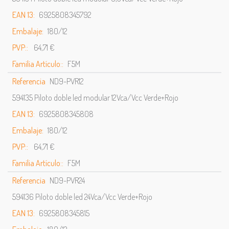
EAN 13:
6925808345792
Embalaje:
180/12
PVP::
64,71 €
Familia Artículo::
F5M
Referencia
ND9-PVR12
594135 Piloto doble led modular 12Vca/Vcc Verde+Rojo
EAN 13:
6925808345808
Embalaje:
180/12
PVP::
64,71 €
Familia Artículo::
F5M
Referencia
ND9-PVR24
594136 Piloto doble led 24Vca/Vcc Verde+Rojo
EAN 13:
6925808345815