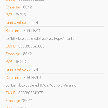
Embalaje:
180/12
PVP::
64,71 €
Familia Artículo::
F5M
Referencia
ND9-PRA24
594161 Piloto doble led 24Vca/Vcc Rojo+Amarillo
EAN 13:
6925808346065
Embalaje:
180/12
PVP::
64,71 €
Familia Artículo::
F5M
Referencia
ND9-PRA110
594162 Piloto doble led 110Vca/Vcc Rojo+Amarillo
EAN 13:
6925808346072
Embalaje:
180/12