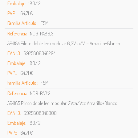
Embalaje:
180/12
PVP::
64,71 €
Familia Artículo::
F5M
Referencia
ND9-PAB6,3
594184 Piloto doble led modular 6,3Vca/Vcc Amarillo+Blanco
EAN 13:
6925808346294
Embalaje:
180/12
PVP::
64,71 €
Familia Artículo::
F5M
Referencia
ND9-PAB12
594185 Piloto doble led modular 12Vca/Vcc Amarillo+Blanco
EAN 13:
6925808346300
Embalaje:
180/12
PVP::
64,71 €