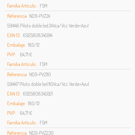
Familia Artículo::
F5M
Referencia
ND9-PVZ24
594146 Piloto doble led 24Vca/Vcc Verde+Azul
EAN 13:
6925808345914
Embalaje:
180/12
PVP::
64,71 €
Familia Artículo::
F5M
Referencia
ND9-PVZ110
594147 Piloto doble led 110Vca/Vcc Verde+Azul
EAN 13:
6925808345921
Embalaje:
180/12
PVP::
64,71 €
Familia Artículo::
F5M
Referencia
ND9-PVZ230