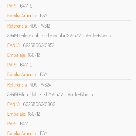
PVP::
64,71 €
Familia Artículo::
F5M
Referencia
ND9-PVB12
594150 Piloto doble led modular 12Vca/Vcc Verde+Blanco
EAN 13:
6925808345952
Embalaje:
180/12
PVP::
64,71 €
Familia Artículo::
F5M
Referencia
ND9-PVB24
594151 Piloto doble led 24Vca/Vcc Verde+Blanco
EAN 13:
6925808345969
Embalaje:
180/12
PVP::
64,71 €
Familia Artículo::
F5M