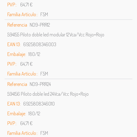
PVP::
64,71 €
Familia Artículo::
F5M
Referencia
ND9-PRR12
594155 Piloto doble led modular 12Vca/Vcc Rojo+Rojo
EAN 13:
6925808346003
Embalaje:
180/12
PVP::
64,71 €
Familia Artículo::
F5M
Referencia
ND9-PRR24
594156 Piloto doble led 24Vca/Vcc Rojo+Rojo
EAN 13:
6925808346010
Embalaje:
180/12
PVP::
64,71 €
Familia Artículo::
F5M