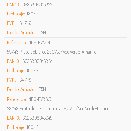
EAN 13:
6925808345877
Embalaje:
180/12
PVP::
64,71 €
Familia Artículo::
F5M
Referencia
ND9-PVA230
594143 Piloto doble led 230Vca/Vcc Verde+Amarillo
EAN 13:
6925808345884
Embalaje:
180/12
PVP::
64,71 €
Familia Artículo::
F5M
Referencia
ND9-PVB6,3
594149 Piloto doble led modular 6,3Vca/Vcc Verde+Blanco
EAN 13:
6925808345945
Embalaje:
180/12