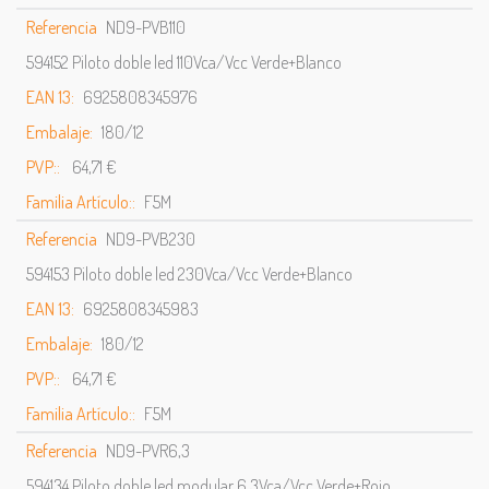
Referencia
ND9-PVB110
594152 Piloto doble led 110Vca/Vcc Verde+Blanco
EAN 13:
6925808345976
Embalaje:
180/12
PVP::
64,71 €
Familia Artículo::
F5M
Referencia
ND9-PVB230
594153 Piloto doble led 230Vca/Vcc Verde+Blanco
EAN 13:
6925808345983
Embalaje:
180/12
PVP::
64,71 €
Familia Artículo::
F5M
Referencia
ND9-PVR6,3
594134 Piloto doble led modular 6,3Vca/Vcc Verde+Rojo