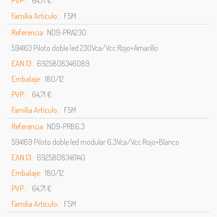
PVP::
64,71 €
Familia Artículo::
F5M
Referencia
ND9-PRA230
594163 Piloto doble led 230Vca/Vcc Rojo+Amarillo
EAN 13:
6925808346089
Embalaje:
180/12
PVP::
64,71 €
Familia Artículo::
F5M
Referencia
ND9-PRB6,3
594169 Piloto doble led modular 6,3Vca/Vcc Rojo+Blanco
EAN 13:
6925808346140
Embalaje:
180/12
PVP::
64,71 €
Familia Artículo::
F5M