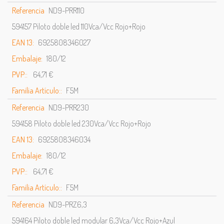
Referencia
ND9-PRR110
594157 Piloto doble led 110Vca/Vcc Rojo+Rojo
EAN 13:
6925808346027
Embalaje:
180/12
PVP::
64,71 €
Familia Artículo::
F5M
Referencia
ND9-PRR230
594158 Piloto doble led 230Vca/Vcc Rojo+Rojo
EAN 13:
6925808346034
Embalaje:
180/12
PVP::
64,71 €
Familia Artículo::
F5M
Referencia
ND9-PRZ6,3
594164 Piloto doble led modular 6,3Vca/Vcc Rojo+Azul