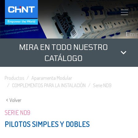
MIRA EN TODO NUESTRO
CATÁLOGO
Productos
Aparamenta Modular
COMPLEMENTOS PARA LA INSTALACIÓN
Serie ND9
Volver
SERIE ND9
PILOTOS SIMPLES Y DOBLES