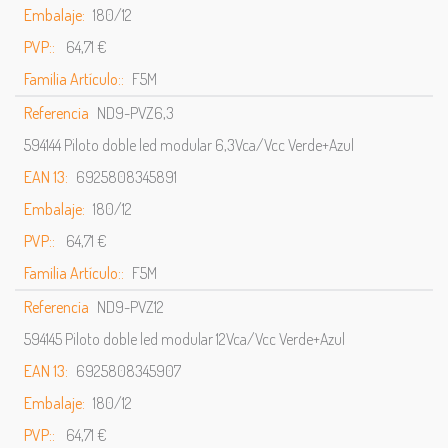
Embalaje:
180/12
PVP::
64,71 €
Familia Artículo::
F5M
Referencia
ND9-PVZ6,3
594144 Piloto doble led modular 6,3Vca/Vcc Verde+Azul
EAN 13:
6925808345891
Embalaje:
180/12
PVP::
64,71 €
Familia Artículo::
F5M
Referencia
ND9-PVZ12
594145 Piloto doble led modular 12Vca/Vcc Verde+Azul
EAN 13:
6925808345907
Embalaje:
180/12
PVP::
64,71 €