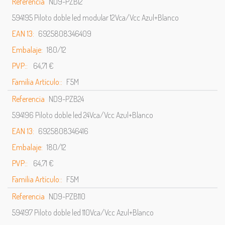
Referencia
ND9-PZB12
594195 Piloto doble led modular 12Vca/Vcc Azul+Blanco
EAN 13:
6925808346409
Embalaje:
180/12
PVP::
64,71 €
Familia Artículo::
F5M
Referencia
ND9-PZB24
594196 Piloto doble led 24Vca/Vcc Azul+Blanco
EAN 13:
6925808346416
Embalaje:
180/12
PVP::
64,71 €
Familia Artículo::
F5M
Referencia
ND9-PZB110
594197 Piloto doble led 110Vca/Vcc Azul+Blanco