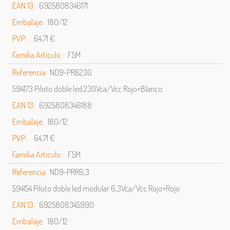
EAN 13:
6925808346171
Embalaje:
180/12
PVP::
64,71 €
Familia Artículo::
F5M
Referencia
ND9-PRB230
594173 Piloto doble led 230Vca/Vcc Rojo+Blanco
EAN 13:
6925808346188
Embalaje:
180/12
PVP::
64,71 €
Familia Artículo::
F5M
Referencia
ND9-PRR6,3
594154 Piloto doble led modular 6,3Vca/Vcc Rojo+Rojo
EAN 13:
6925808345990
Embalaje:
180/12