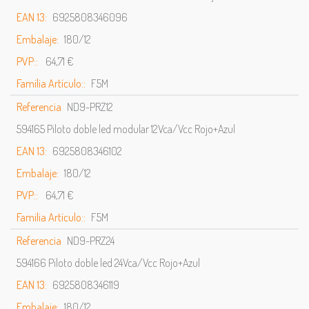
EAN 13:
6925808346096
Embalaje:
180/12
PVP::
64,71 €
Familia Artículo::
F5M
Referencia
ND9-PRZ12
594165 Piloto doble led modular 12Vca/Vcc Rojo+Azul
EAN 13:
6925808346102
Embalaje:
180/12
PVP::
64,71 €
Familia Artículo::
F5M
Referencia
ND9-PRZ24
594166 Piloto doble led 24Vca/Vcc Rojo+Azul
EAN 13:
6925808346119
Embalaje:
180/12