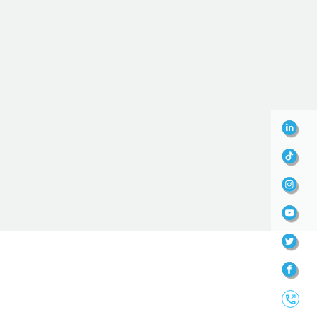
LinkedIn
TikTok
Instagr
YouTube
Twitter
Faceboo
Contact