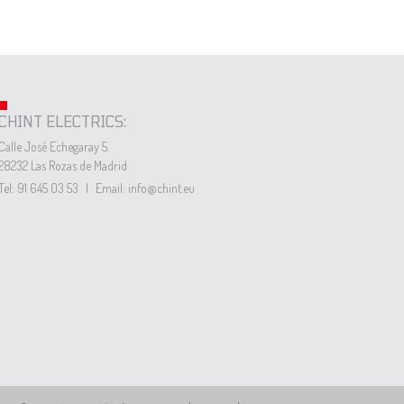
CHINT ELECTRICS:
Calle José Echegaray 5.
28232 Las Rozas de Madrid
Tel: 91 645 03 53
|
Email: info@chint.eu