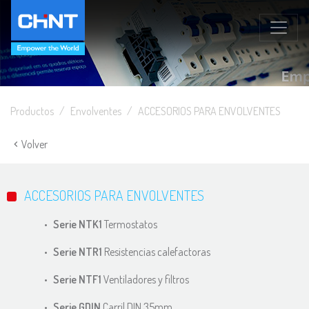
Productos
Envolventes
ACCESORIOS PARA ENVOLVENTES
Volver
ACCESORIOS PARA ENVOLVENTES
Serie NTK1
Termostatos
Serie NTR1
Resistencias calefactoras
Serie NTF1
Ventiladores y filtros
Serie GDIN
Carril DIN 35mm