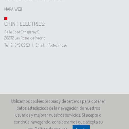
MAPA WEB
CHINT ELECTRICS:
Calle José Echegaray 5.
28232 Las Rozas de Madrid
Tel: 91 645 03 53
|
Email: info@chint.eu
Utilizamos cookies propias y de terceros para obtener
datos estadísticos de la navegación de nuestros
usuarios y mejorar nuestros servicios. Si acepta o
continúa navegando, consideramos que acepta su