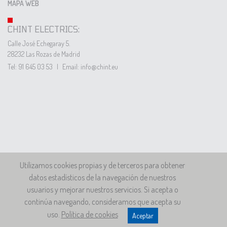
MAPA WEB
CHINT ELECTRICS:
Calle José Echegaray 5.
28232 Las Rozas de Madrid
Tel: 91 645 03 53
|
Email: info@chint.eu
Utilizamos cookies propias y de terceros para obtener
datos estadísticos de la navegación de nuestros
usuarios y mejorar nuestros servicios. Si acepta o
continúa navegando, consideramos que acepta su
uso.
Política de cookies
Aceptar
© 2026 CHINT ELECTRICS Todos los derechos reservados
LinkedIn
TikTok
Instagram
YouTube
Twitter
Facebook
Conta