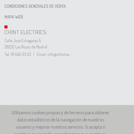
CONDICIONES GENERALES DE VENTA
MAPA WEB
CHINT ELECTRICS:
Calle José Echegaray 5.
28232 Las Rozas de Madrid
Tel: 91 645 03 53
|
Email: info@chint.eu
Utilizamos cookies propias y de terceros para obtener
datos estadísticos de la navegación de nuestros
usuarios y mejorar nuestros servicios. Si acepta o