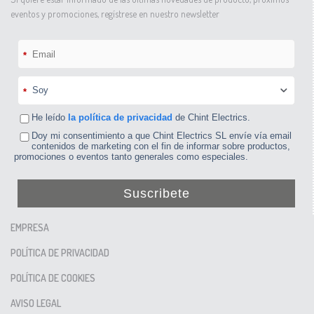
eventos y promociones, regístrese en nuestro newsletter
*
*
He leído
la política de privacidad
de Chint Electrics.
Doy mi consentimiento a que Chint Electrics SL envíe vía email
contenidos de marketing con el fin de informar sobre productos,
promociones o eventos tanto generales como especiales.
Suscribete
EMPRESA
POLÍTICA DE PRIVACIDAD
POLÍTICA DE COOKIES
AVISO LEGAL