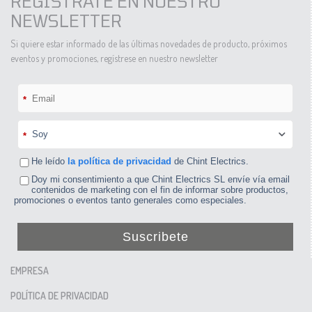
REGÍSTRATE EN NUESTRO
NEWSLETTER
Si quiere estar informado de las últimas novedades de producto, próximos
eventos y promociones, regístrese en nuestro newsletter
*
*
He leído
la política de privacidad
de Chint Electrics.
Doy mi consentimiento a que Chint Electrics SL envíe vía email
contenidos de marketing con el fin de informar sobre productos,
promociones o eventos tanto generales como especiales.
Suscribete
EMPRESA
POLÍTICA DE PRIVACIDAD